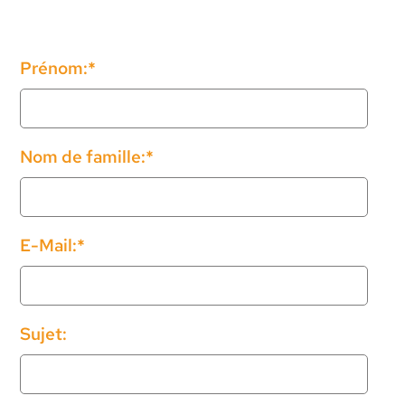
Champ
Prénom:
*
obligatoire
Champ
Nom de famille:
*
obligatoire
Champ
E-Mail:
*
obligatoire
Sujet: