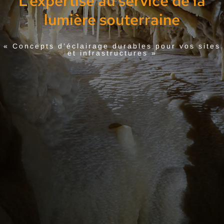
L’expertise au service de la
Année d'archivage 2019
lumière souterraine
Année d'archive 2018 et antérieure
« Concepts d’éclairage durables pour vos sites
et infrastructures »