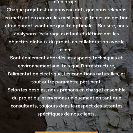
d’un projet.
Chaque projet est un nouveau défi, que nous relevons
en mettant en oeuvre les meilleurs systèmes de gestion
et en garantissant une qualité optimale. Sur site, nous
analysons l’éclairage existant et définissons les
objectifs globaux du projet, en collaboration avec le
client.
Sont également abordés les aspects techniques et
environnementaux, tels que l’infrastructure,
l’alimentation électrique, les conditions naturelles, et
tout autre paramètre pertinent.
Selon les besoins, nous prenons en charge l’ensemble
du projet ou intervenons uniquement en tant que
consultants, toujours dans le respect des attentes
spécifiques de nos clients.