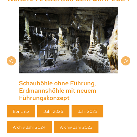
Neue lichttechnische Inszenierung
der Hermannshöhle in Rübeland
(Harz)
Navigation
Berichte
Jahr 2026
Jahr 2025
überspringen
Archiv Jahr 2024
Archiv Jahr 2023